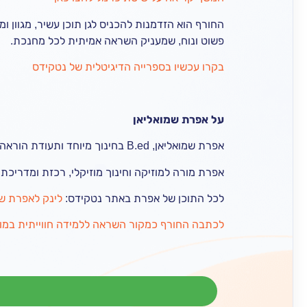
החורף הוא הזדמנות להכניס לגן תוכן עשיר, מגוון ו
פשוט ונוח, שמעניק השראה אמיתית לכל מחנכת.
בקרו עכשיו בספרייה הדיגיטלית של נטקידס
על אפרת שמואליאן
אפרת שמואליאן, B.ed בחינוך מיוחד ותעודת הוראה מטעם המכללה האקדמית אורות ישראל. מדריכת זומבה ומתמחה בגישה ההיקשרותית-התפתחותית של ד”ר ניופלד.
אפרת מורה למוזיקה וחינוך מוזיקלי, רכזת ומדריכת 
לכל התוכן של אפרת באתר נטקידס:
לינק לאפרת ש
לכתבה החורף כמקור השראה ללמידה חווייתית במוז