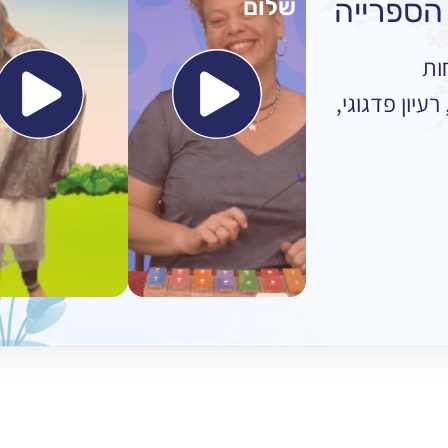
שלום
ות
עיון פדגוגי,