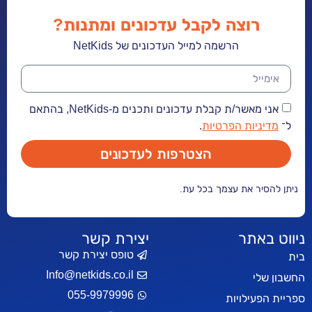
רוצה לקבל עדכונים ומתנות?
הרשמה למייל העדכונים של NetKids
אני מאשר/ת קבלת עדכונים ותכנים מ-NetKids, בהתאם
ל־
מדיניות הפרטיות
.
הצטרפות לעדכונים
ניתן להסיר את עצמך בכל עת.
ניווט באתר
יצירת קשר
טופס יצירת קשר
בית
Info@netkids.co.il
החשבון שלי
055-9979996
ספריית הפעילויות