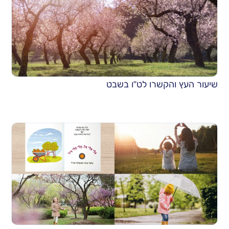
שיעור העץ והקשרו לט”ו בשבט