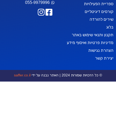
055-9979996
עילויות
יטליים
רדה
אי שימוש באתר
טיות ואיסוף מידע
ישות
ר
כויות שמורות 2024 | האתר נבנה על ידי
saffer.co.il