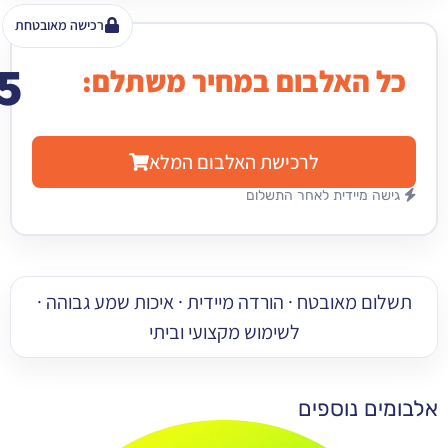
רכישה מאובטחת
15
האלבום במחיר משתלם:
₪
לרכישת האלבום המלא
מיידית לאחר התשלום
 מאובטח · הורדה מיידית · איכות שמע גבוהה ·
לשימוש מקצועי וביתי
 נוספים