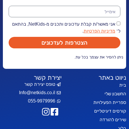
אני מאשר/ת קבלת עדכונים ותכנים מ-NetKids, בהתאם
יות הפרטיות
.
הצטרפות לעדכונים
ר את עצמך בכל עת.
אתר
יצירת קשר
טופס יצירת קשר
Info@netkids.co.il
י
055-9979996
עילויות
יטליים
רדה