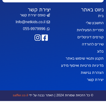
אתר
יצירת קשר
טופס יצירת קשר
Info@netkids.co.il
י
055-9979996
עילויות
יטליים
רדה
אי שימוש באתר
טיות ואיסוף מידע
ישות
ר
כויות שמורות 2024 | האתר נבנה על ידי
saffer.co.il