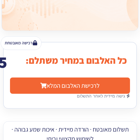
רכישה מאובטחת
15
האלבום במחיר משתלם:
₪
לרכישת האלבום המלא
מיידית לאחר התשלום
 מאובטח · הורדה מיידית · איכות שמע גבוהה ·
לשימוש מקצועי וביתי