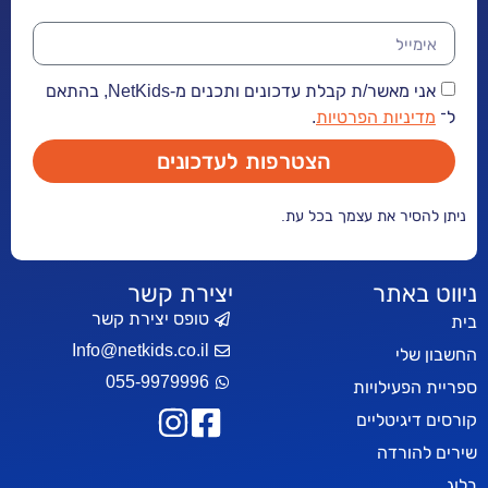
אני מאשר/ת קבלת עדכונים ותכנים מ-NetKids, בהתאם
יות הפרטיות
.
הצטרפות לעדכונים
ר את עצמך בכל עת.
אתר
יצירת קשר
טופס יצירת קשר
Info@netkids.co.il
י
055-9979996
עילויות
יטליים
רדה