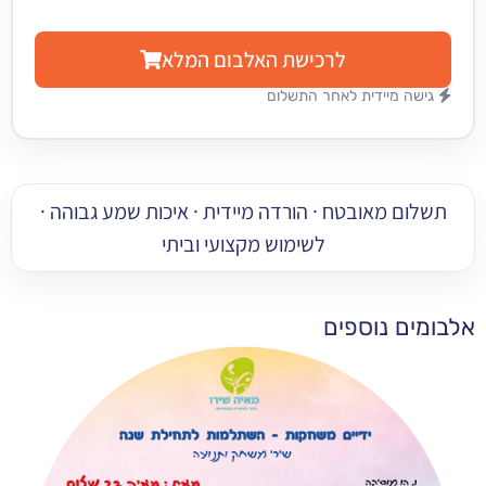
לרכישת האלבום המלא
מיידית לאחר התשלום
 מאובטח · הורדה מיידית · איכות שמע גבוהה ·
לשימוש מקצועי וביתי
 נוספים