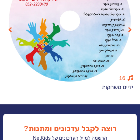
15
שחקות
צ׳יק צ׳יק צ׳ק
רוצה לקבל עדכונים ומתנות?
הרשמה למייל העדכונים של NetKids