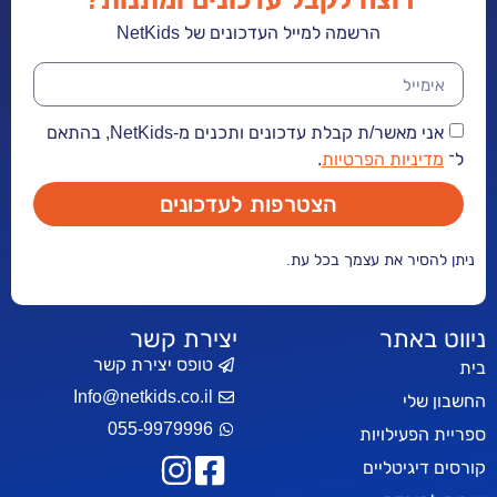
הרשמה למייל העדכונים של NetKids
אני מאשר/ת קבלת עדכונים ותכנים מ-NetKids, בהתאם
יות הפרטיות
.
הצטרפות לעדכונים
ר את עצמך בכל עת.
אתר
יצירת קשר
טופס יצירת קשר
Info@netkids.co.il
י
055-9979996
עילויות
יטליים