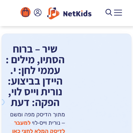
הורדה
ומוסדות
יגיטליים
הפעילויות
שיר – ברוח
הסתיו, מילים :
עממי לחן: י.
היידן בביצוע:
נורית וייס לוי,
הפקה: דעת
מתוך הדיסק מפה ומשם
– נורית וייס-לוי
למעבר
לדיסק המלא לחצי כאן