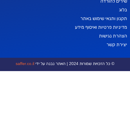
רדה
אי שימוש באתר
טיות ואיסוף מידע
ישות
ר
כויות שמורות 2024 | האתר נבנה על ידי
saffer.co.il