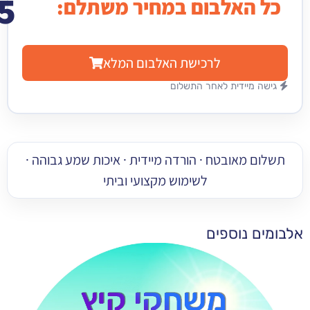
15
האלבום במחיר משתלם:
₪
לרכישת האלבום המלא
מיידית לאחר התשלום
 מאובטח · הורדה מיידית · איכות שמע גבוהה ·
לשימוש מקצועי וביתי
 נוספים