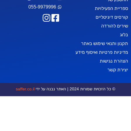
055-9979996
עילויות
יטליים
רדה
אי שימוש באתר
טיות ואיסוף מידע
ישות
ר
כויות שמורות 2024 | האתר נבנה על ידי
saffer.co.il