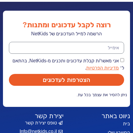
רוצה לקבל עדכונים ומתנות?
הרשמה למייל העדכונים של NetKids
אני מאשר/ת קבלת עדכונים ותכנים מ-NetKids, בהתאם
יות הפרטיות
.
הצטרפות לעדכונים
ר את עצמך בכל עת.
אתר
יצירת קשר
טופס יצירת קשר
Info@netkids.co.il
י