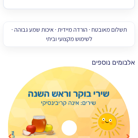
 מאובטח · הורדה מיידית · איכות שמע גבוהה ·
לשימוש מקצועי וביתי
 נוספים