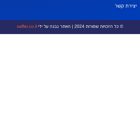
ר
כויות שמורות 2024 | האתר נבנה על ידי
saffer.co.il