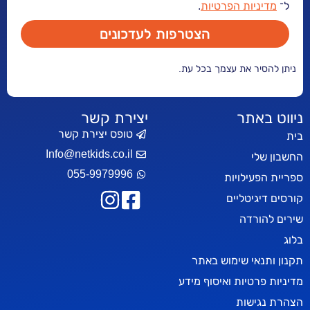
יות הפרטיות
.
הצטרפות לעדכונים
ר את עצמך בכל עת.
אתר
יצירת קשר
טופס יצירת קשר
Info@netkids.co.il
י
055-9979996
עילויות
יטליים
רדה
אי שימוש באתר
טיות ואיסוף מידע
ישות