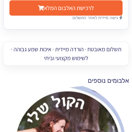
לרכישת האלבום המלא
מיידית לאחר התשלום
 מאובטח · הורדה מיידית · איכות שמע גבוהה ·
לשימוש מקצועי וביתי
 נוספים