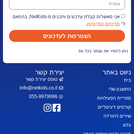
אני מאשר/ת קבלת עדכונים ותכנים מ-NetKids, בהתאם
יות הפרטיות
.
הצטרפות לעדכונים
ר את עצמך בכל עת.
אתר
יצירת קשר
טופס יצירת קשר
Info@netkids.co.il
י
055-9979996
עילויות
יטליים
רדה
אי שימוש באתר