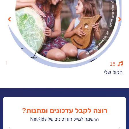
12
י
משחקי קיץ
רוצה לקבל עדכונים ומתנות?
הרשמה למייל העדכונים של NetKids