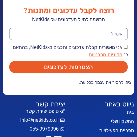
רוצה לקבל עדכונים ומתנות?
הרשמה למייל העדכונים של NetKids
אני מאשר/ת קבלת עדכונים ותכנים מ-NetKids, בהתאם
יות הפרטיות
.
הצטרפות לעדכונים
ר את עצמך בכל עת.
אתר
יצירת קשר
טופס יצירת קשר
Info@netkids.co.il
י
055-9979996
עילויות