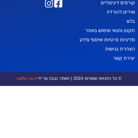
יטליים
רדה
אי שימוש באתר
טיות ואיסוף מידע
ישות
ר
כויות שמורות 2024 | האתר נבנה על ידי
saffer.co.il