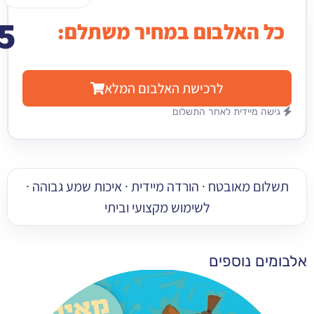
15
האלבום במחיר משתלם:
₪
לרכישת האלבום המלא
מיידית לאחר התשלום
 מאובטח · הורדה מיידית · איכות שמע גבוהה ·
לשימוש מקצועי וביתי
 נוספים