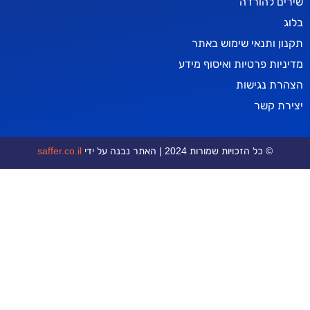
רדה
אי שימוש באתר
טיות ואיסוף מידע
ישות
ר
כויות שמורות 2024 | האתר נבנה על ידי
saffer.co.il