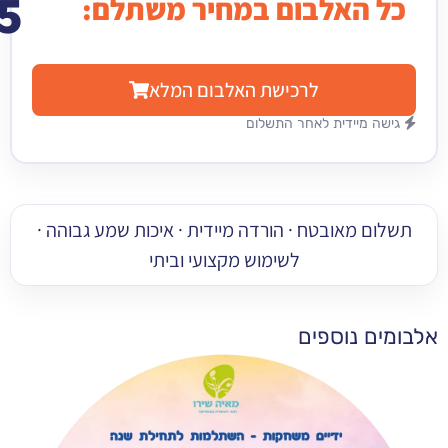
15
האלבום במחיר משתלם:
₪
לרכישת האלבום המלא
מיידית לאחר התשלום
 מאובטח · הורדה מיידית · איכות שמע גבוהה ·
לשימוש מקצועי וביתי
 נוספים