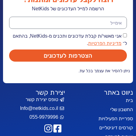
הרשמה למייל העדכונים של NetKids
אני מאשר/ת קבלת עדכונים ותכנים מ-NetKids, בהתאם
יות הפרטיות
.
הצטרפות לעדכונים
ר את עצמך בכל עת.
אתר
יצירת קשר
טופס יצירת קשר
Info@netkids.co.il
י
055-9979996
עילויות
יטליים