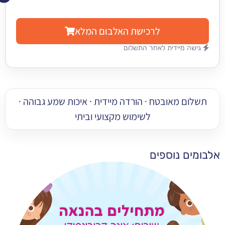
לרכישת האלבום המלא
מיידית לאחר התשלום
 מאובטח · הורדה מיידית · איכות שמע גבוהה ·
לשימוש מקצועי וביתי
 נוספים