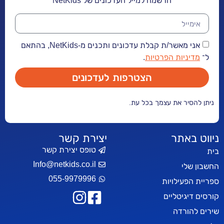
הרשמה למייל העדכונים של NetKids
אני מאשר/ת קבלת עדכונים ותכנים מ-NetKids, בהתאם
יות הפרטיות
.
הצטרפות לעדכונים
ר את עצמך בכל עת.
אתר
יצירת קשר
טופס יצירת קשר
Info@netkids.co.il
י
055-9979996
עילויות
יטליים
רדה