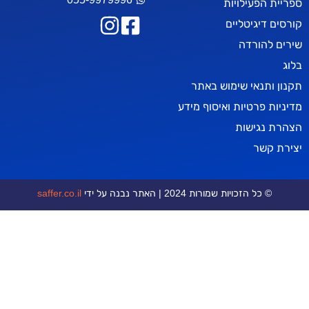
עילויות
יטליים
רדה
אי שימוש באתר
טיות ואיסוף מידע
ישות
ר
כויות שמורות 2024 | האתר נבנה על ידי
saffer.co.il