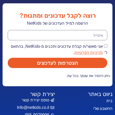
רוצה לקבל עדכונים ומתנות?
הרשמה למייל העדכונים של NetKids
אני מאשר/ת קבלת עדכונים ותכנים מ-NetKids, בהתאם
יות הפרטיות
.
הצטרפות לעדכונים
ר את עצמך בכל עת.
אתר
יצירת קשר
טופס יצירת קשר
Info@netkids.co.il
י
055-9979996