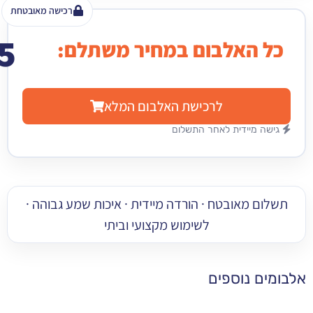
רכישה מאובטחת
15
האלבום במחיר משתלם:
₪
לרכישת האלבום המלא
מיידית לאחר התשלום
 מאובטח · הורדה מיידית · איכות שמע גבוהה ·
לשימוש מקצועי וביתי
 נוספים