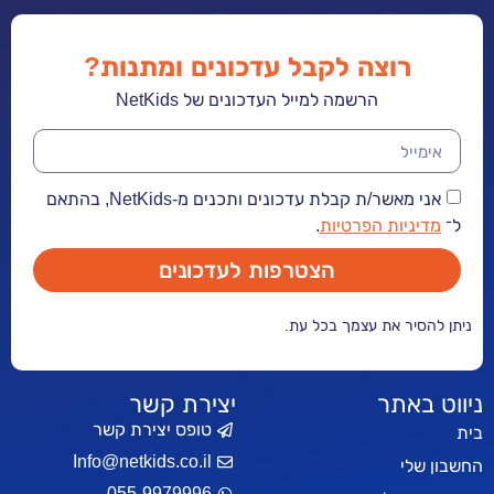
רוצה לקבל עדכונים ומתנות?
הרשמה למייל העדכונים של NetKids
אני מאשר/ת קבלת עדכונים ותכנים מ-NetKids, בהתאם
יות הפרטיות
.
הצטרפות לעדכונים
ר את עצמך בכל עת.
אתר
יצירת קשר
טופס יצירת קשר
Info@netkids.co.il
י
055-9979996