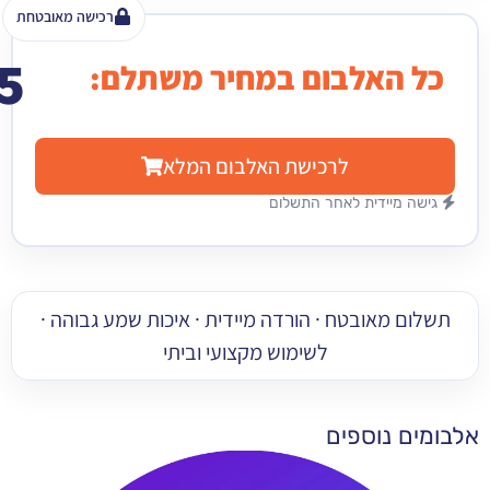
רכישה מאובטחת
15
האלבום במחיר משתלם:
₪
לרכישת האלבום המלא
מיידית לאחר התשלום
 מאובטח · הורדה מיידית · איכות שמע גבוהה ·
לשימוש מקצועי וביתי
 נוספים