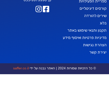
עילויות
יטליים
רדה
אי שימוש באתר
טיות ואיסוף מידע
ישות
ר
כויות שמורות 2024 | האתר נבנה על ידי
saffer.co.il