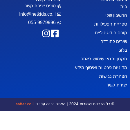
טופס יצירת קשר
Info@netkids.co.il
י
055-9979996
עילויות
יטליים
רדה
אי שימוש באתר
טיות ואיסוף מידע
ישות
ר
כויות שמורות 2024 | האתר נבנה על ידי
saffer.co.il