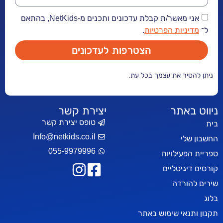
אני מאשר/ת קבלת עדכונים ותכנים מ-NetKids, בהתאם
יות הפרטיות
.
הצטרפות לעדכונים
ר את עצמך בכל עת.
אתר
יצירת קשר
טופס יצירת קשר
Info@netkids.co.il
י
055-9979996
עילויות
יטליים
רדה
אי שימוש באתר