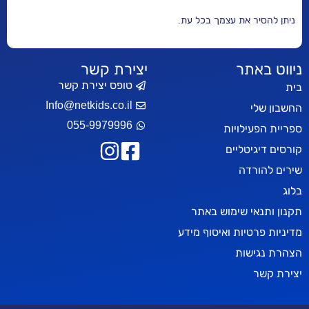
ר את עצמך בכל עת.
אתר
יצירת קשר
טופס יצירת קשר
Info@netkids.co.il
י
055-9979996
עילויות
יטליים
רדה
אי שימוש באתר
טיות ואיסוף מידע
ישות
ר