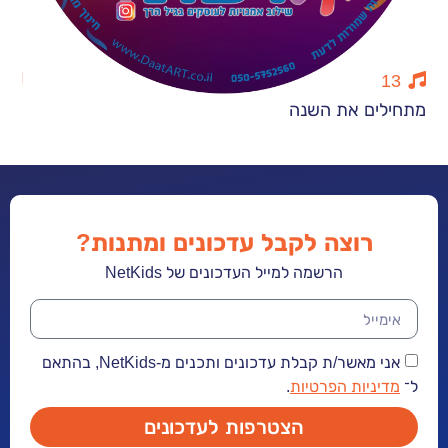
13
ם את השנה
סתיו חורף ומ
רוצה לקבל עדכונים ומתנות?
הרשמה למייל העדכונים של NetKids
אני מאשר/ת קבלת עדכונים ותכנים מ-NetKids, בהתאם
יות הפרטיות
.
הצטרפות לעדכונים