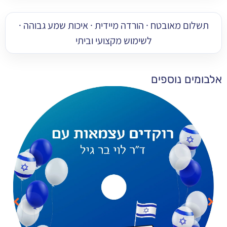
 מאובטח · הורדה מיידית · איכות שמע גבוהה ·
לשימוש מקצועי וביתי
 נוספים