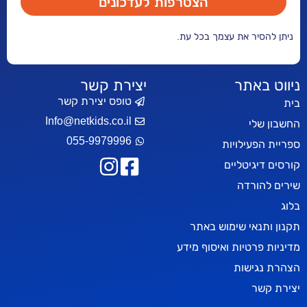
הצטרפות לעדכונים
ר את עצמך בכל עת.
אתר
יצירת קשר
טופס יצירת קשר
Info@netkids.co.il
י
055-9979996
עילויות
יטליים
רדה
אי שימוש באתר
טיות ואיסוף מידע
ישות
ר