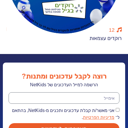
15
 עצמאות
צ׳יק צ׳יק צ׳ק
רוצה לקבל עדכונים ומתנות?
הרשמה למייל העדכונים של NetKids
אני מאשר/ת קבלת עדכונים ותכנים מ-NetKids, בהתאם
יות הפרטיות
.