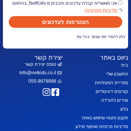
אני מאשר/ת קבלת עדכונים ותכנים מ-NetKids, בהתאם
יות הפרטיות
.
הצטרפות לעדכונים
ר את עצמך בכל עת.
אתר
יצירת קשר
טופס יצירת קשר
Info@netkids.co.il
י
055-9979996
עילויות
יטליים
רדה
אי שימוש באתר
טיות ואיסוף מידע