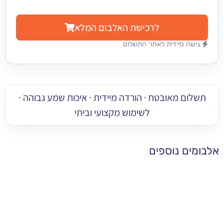
לרכישת האלבום המלא
מיידית לאחר התשלום
 מאובטח · הורדה מיידית · איכות שמע גבוהה ·
לשימוש מקצועי וביתי
 נוספים