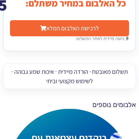
15
האלבום במחיר משתלם:
₪
לרכישת האלבום המלא
מיידית לאחר התשלום
 מאובטח · הורדה מיידית · איכות שמע גבוהה ·
לשימוש מקצועי וביתי
 נוספים