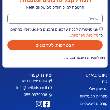
הרשמה למייל העדכונים של NetKids
אני מאשר/ת קבלת עדכונים ותכנים מ-NetKids, בהתאם
יות הפרטיות
.
הצטרפות לעדכונים
ר את עצמך בכל עת.
אתר
יצירת קשר
טופס יצירת קשר
Info@netkids.co.il
י
055-9979996
עילויות
יטליים