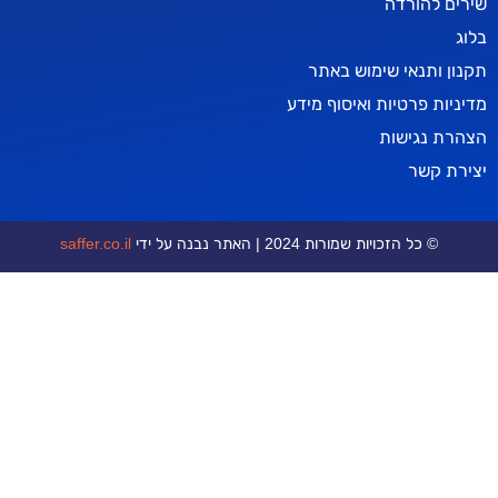
רדה
אי שימוש באתר
טיות ואיסוף מידע
ישות
ר
כויות שמורות 2024 | האתר נבנה על ידי
saffer.co.il