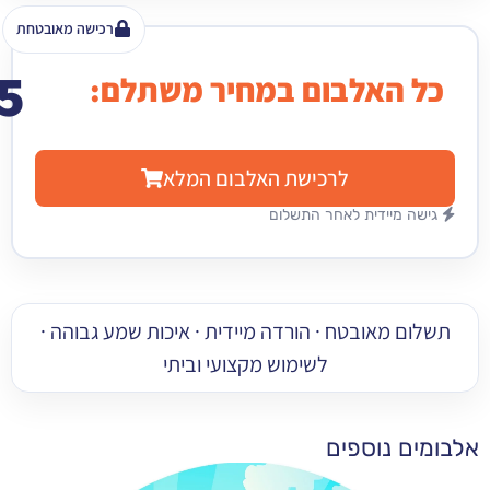
רכישה מאובטחת
15
האלבום במחיר משתלם:
₪
לרכישת האלבום המלא
מיידית לאחר התשלום
 מאובטח · הורדה מיידית · איכות שמע גבוהה ·
לשימוש מקצועי וביתי
 נוספים