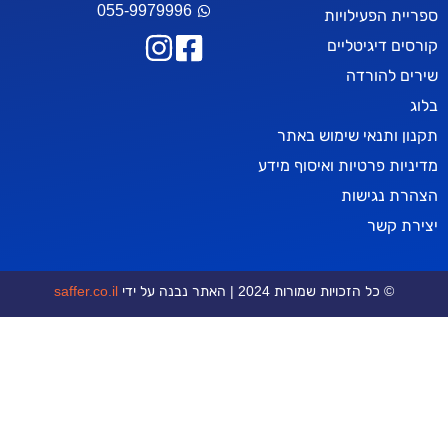
055-9979996
עילויות
יטליים
רדה
אי שימוש באתר
טיות ואיסוף מידע
ישות
ר
כויות שמורות 2024 | האתר נבנה על ידי
saffer.co.il