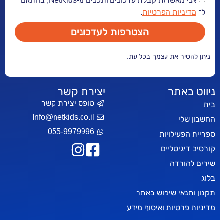
אני מאשר/ת קבלת עדכונים ותכנים מ-NetKids, בהתאם
יות הפרטיות
.
הצטרפות לעדכונים
ר את עצמך בכל עת.
אתר
יצירת קשר
טופס יצירת קשר
Info@netkids.co.il
י
055-9979996
עילויות
יטליים
רדה
אי שימוש באתר
טיות ואיסוף מידע