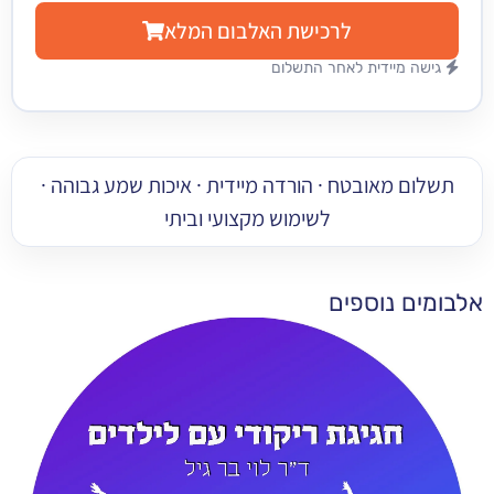
לרכישת האלבום המלא
מיידית לאחר התשלום
 מאובטח · הורדה מיידית · איכות שמע גבוהה ·
לשימוש מקצועי וביתי
 נוספים