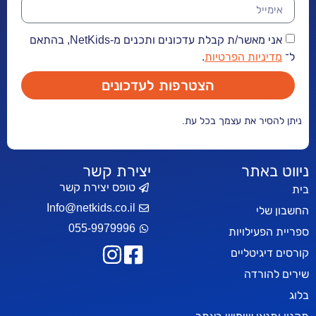
אני מאשר/ת קבלת עדכונים ותכנים מ-NetKids, בהתאם
יות הפרטיות
.
הצטרפות לעדכונים
ר את עצמך בכל עת.
אתר
יצירת קשר
טופס יצירת קשר
Info@netkids.co.il
י
055-9979996
עילויות
יטליים
רדה