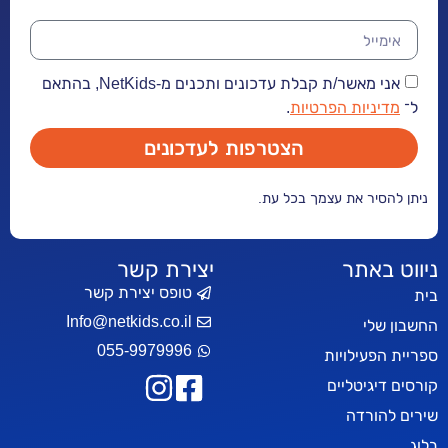
אני מאשר/ת קבלת עדכונים ותכנים מ-NetKids, בהתאם
יות הפרטיות
.
הצטרפות לעדכונים
ר את עצמך בכל עת.
אתר
יצירת קשר
טופס יצירת קשר
Info@netkids.co.il
י
055-9979996
עילויות
יטליים
רדה