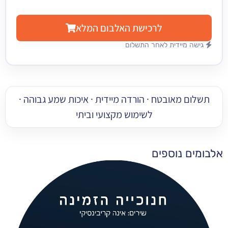
לרכישת האלבום המלא
מיידית לאחר התשלום
 מאובטח · הורדה מיידית · איכות שמע גבוהה ·
לשימוש מקצועי וביתי
 נוספים