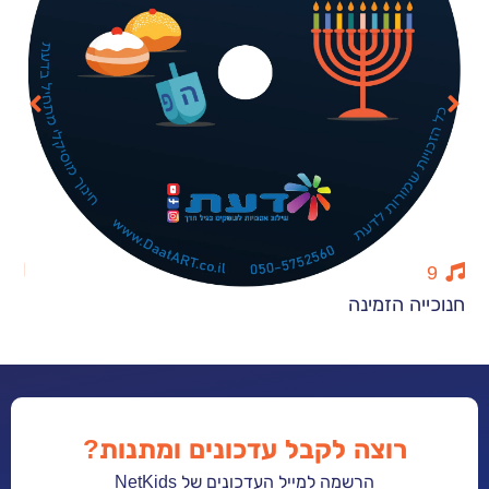
12
 הזמינה
יום הולדת למ
רוצה לקבל עדכונים ומתנות?
הרשמה למייל העדכונים של NetKids