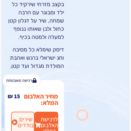
בקצב מזרחי שירקיד כל
ילד ומבוגר עם הרבה
שמחה, שיר על דגלון קטן
כחול ולבן שאותו ננופף
למעלה ולמטה בכיף.
דיסק שימלא כל מסיבה
וחג ישראלי ברגש ואהבת
המולדת מגדול ועד קטן.
רכישה מאובטחת
מחיר האלבום
₪
15
המלא:
לרכישת
שירים
האלבום
בודדים