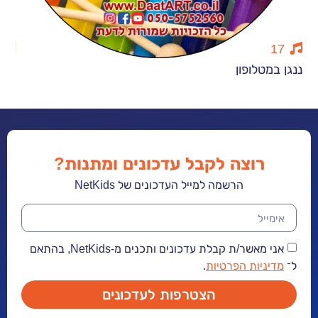
12
לופון
יום הולדת למ
רוצה לקבל עדכונים ומתנות?
הרשמה למייל העדכונים של NetKids
אני מאשר/ת קבלת עדכונים ותכנים מ-NetKids, בהתאם
יות הפרטיות
.
הצטרפות לעדכונים