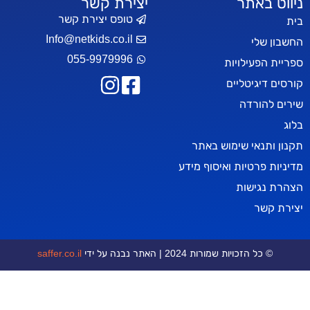
אתר
יצירת קשר
טופס יצירת קשר
Info@netkids.co.il
י
055-9979996
עילויות
יטליים
רדה
אי שימוש באתר
טיות ואיסוף מידע
ישות
ר
כויות שמורות 2024 | האתר נבנה על ידי
saffer.co.il