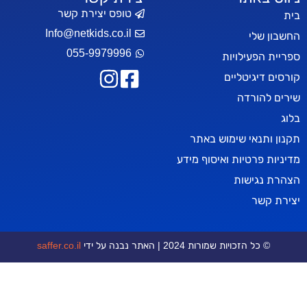
טופס יצירת קשר
Info@netkids.co.il
י
055-9979996
עילויות
יטליים
רדה
אי שימוש באתר
טיות ואיסוף מידע
ישות
ר
כויות שמורות 2024 | האתר נבנה על ידי
saffer.co.il