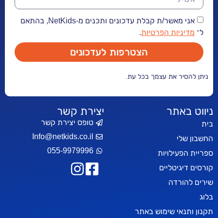
אני מאשר/ת קבלת עדכונים ותכנים מ-NetKids, בהתאם
יות הפרטיות
.
הצטרפות לעדכונים
ר את עצמך בכל עת.
אתר
יצירת קשר
טופס יצירת קשר
Info@netkids.co.il
י
055-9979996
עילויות
יטליים
רדה
אי שימוש באתר