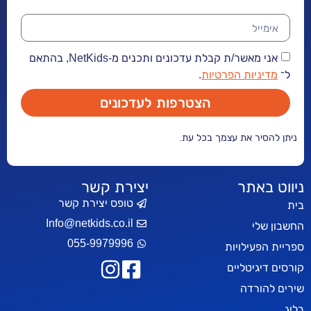
אני מאשר/ת קבלת עדכונים ותכנים מ-NetKids, בהתאם
יות הפרטיות
.
הצטרפות לעדכונים
ר את עצמך בכל עת.
אתר
יצירת קשר
טופס יצירת קשר
Info@netkids.co.il
י
055-9979996
עילויות
יטליים
רדה