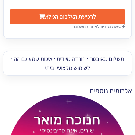
לרכישת האלבום המלא
מיידית לאחר התשלום
 מאובטח · הורדה מיידית · איכות שמע גבוהה ·
לשימוש מקצועי וביתי
 נוספים