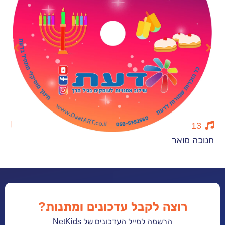
13
ואר
מתחילים בהנ
רוצה לקבל עדכונים ומתנות?
הרשמה למייל העדכונים של NetKids