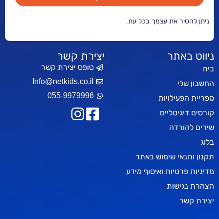
ר את עצמך בכל עת.
אתר
יצירת קשר
טופס יצירת קשר
Info@netkids.co.il
י
055-9979996
עילויות
יטליים
רדה
אי שימוש באתר
טיות ואיסוף מידע
ישות
ר