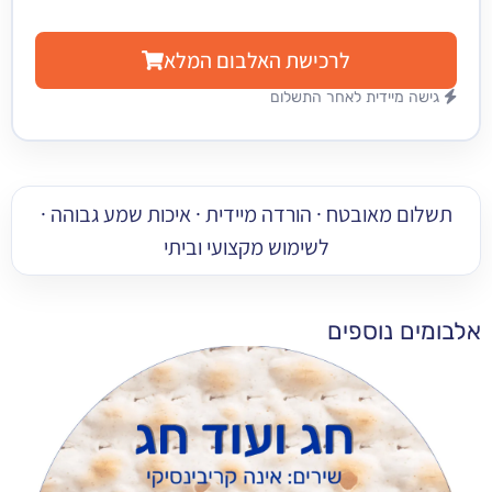
לרכישת האלבום המלא
מיידית לאחר התשלום
 מאובטח · הורדה מיידית · איכות שמע גבוהה ·
לשימוש מקצועי וביתי
 נוספים