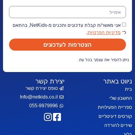
אני מאשר/ת קבלת עדכונים ותכנים מ-NetKids, בהתאם
יות הפרטיות
.
הצטרפות לעדכונים
ר את עצמך בכל עת.
אתר
יצירת קשר
טופס יצירת קשר
Info@netkids.co.il
י
055-9979996
עילויות
יטליים
רדה