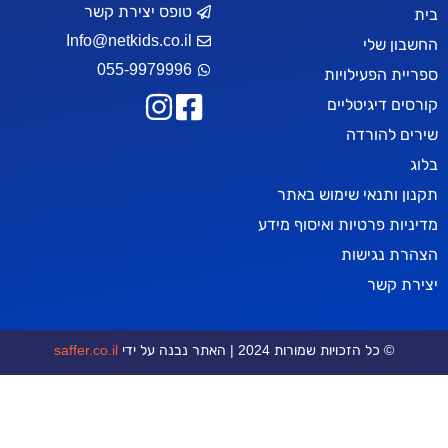
טופס יצירת קשר
Info@netkids.co.il
י
055-9979996
ילויות
יטליים
רדה
אי שימוש באתר
טיות ואיסוף מידע
שות
ויות שמורות 2024 | האתר נבנה על ידי
saffer.co.il