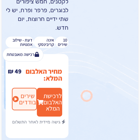
לקטנים, חמש ציפורים
לבוגרים, פרפר ופרח, יש לי
שתי ידיים חרוצות, יום
חדש.
10
אינה
דעת - שילוב
שירים
קריבינסקי
אמנויות
רכישה מאובטחת
מחיר האלבום
₪
49
המלא:
לרכישת
שירים
האלבום
בודדים
המלא
גישה מיידית לאחר התשלום