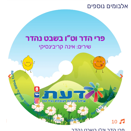
 נוספים
13
 וט”ו בשבט נהדר
סתיו חורף ומ