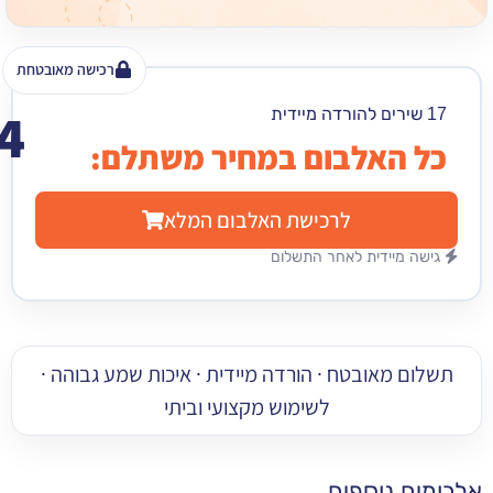
רכישה מאובטחת
64
₪
האלבום במחיר משתלם:
לרכישת האלבום המלא
מיידית לאחר התשלום
 מאובטח · הורדה מיידית · איכות שמע גבוהה ·
לשימוש מקצועי וביתי
 נוספים