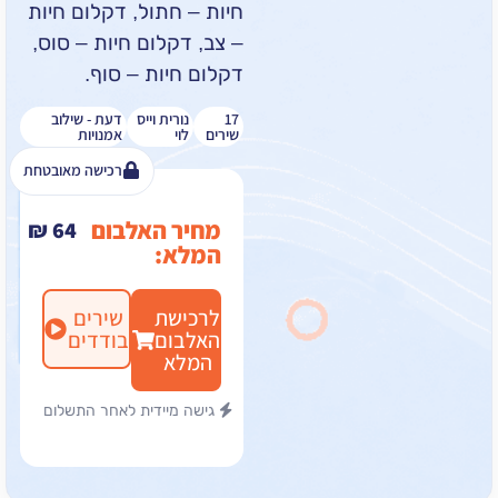
חיות – חתול, דקלום חיות
– צב, דקלום חיות – סוס,
דקלום חיות – סוף.
17
נורית וייס
דעת - שילוב
שירים
לוי
אמנויות
רכישה מאובטחת
מחיר האלבום
₪
64
המלא:
לרכישת
שירים
האלבום
בודדים
המלא
גישה מיידית לאחר התשלום