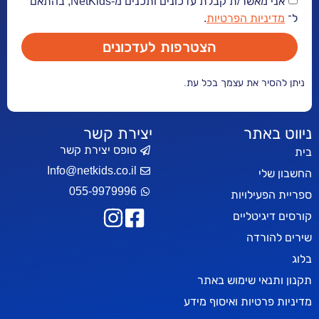
אני מאשר/ת קבלת עדכונים ותכנים מ-NetKids, בהתאם
יות הפרטיות
.
הצטרפות לעדכונים
ר את עצמך בכל עת.
אתר
יצירת קשר
טופס יצירת קשר
Info@netkids.co.il
י
055-9979996
עילויות
יטליים
רדה
אי שימוש באתר
טיות ואיסוף מידע