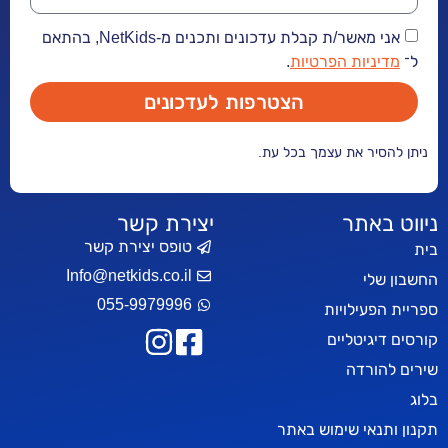
אני מאשר/ת קבלת עדכונים ותכנים מ-NetKids, בהתאם
יות הפרטיות
.
הצטרפות לעדכונים
ר את עצמך בכל עת.
אתר
יצירת קשר
טופס יצירת קשר
Info@netkids.co.il
י
055-9979996
עילויות
יטליים
רדה
אי שימוש באתר