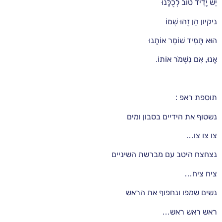
יֵשׁ יָדִיד טוֹב לְכֻלָּנוּ
ניקיון הֵן זֶהוּ שְׁמוֹ
הוּא תָּמִיד שׁוֹמֵר אוֹתָנוּ
אָנוּ, אִם נִשְׁמֹר אוֹתוֹ.
תוספת ראפ
:
נשטוף את הידיים בסבון ומים
צו צו צו…
נצחצח היטב עם מברשת השיניים
ציח ציח…
נשים שמפו ונחפוף את הראש
ראש ראש ראש…