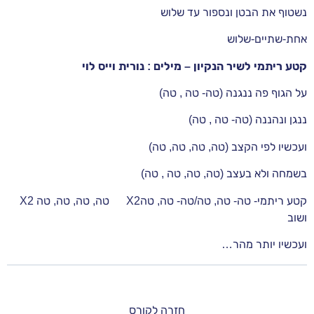
נשטוף את הבטן ונספור עד שלוש
אחת-שתיים-שלוש
קטע ריתמי לשיר הנקיון – מילים : נורית וייס לוי
על הגוף פה ננגנה (טה- טה , טה)
ננגן ונהננה (טה- טה , טה)
ועכשיו לפי הקצב (טה, טה, טה, טה)
בשמחה ולא בעצב (טה, טה, טה , טה)
קטע ריתמי- טה- טה, טה/טה- טה, טהX2 טה, טה, טה, טה X2
ושוב
ועכשיו יותר מהר…
חזרה לקורס