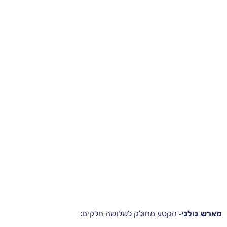
מארש גולני-
הקטע מחולק לשלושה חלקים: