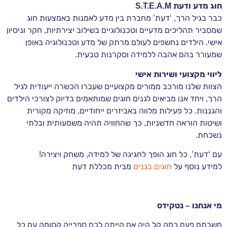
חוג מדע ודעת S.T.E.A.M
כבר בגיל הרך, ‘דעת’ מחברת בין מדע לאמנות באמצעות חוג
שמסביר תהליכים מדעיים וטכנולוגיים בשילוב יצירתיות, חקר וניסיון
אישי. הילדים נחשפים לעולם מרתק של מדע וטכנולוגיה באופן
שמעורר בהם אהבה ללמידה וסקרנות טבעית.
ליווי מקצועי ושירות אישי
הצוות שלנו מורכב ממורים מקצועיים שעברו הכשרה ייעודית לגיל
הרך, ויחד אנו מביאים לגנים חוגים שמותאמים בדיוק לצורכי הילדים
והגננות. כל פעילות מלווה באביזרים ייחודיים, מוזיקה מקורית
ושיטות הוראה חדשניות, כך שהחוויה תהיה משמעותית ובלתי
נשכחת.
עם ‘דעת’, כל חוג הופך לחגיגה של למידה, משחק ויצירה!
למידע נוסף על
חוגים בגנים
מבית מכללת דעת
מי אנחנו – נטקידס
חשבתם פעם כמה קל היה אם הייתה לכם ספרייה קסומה עם כל