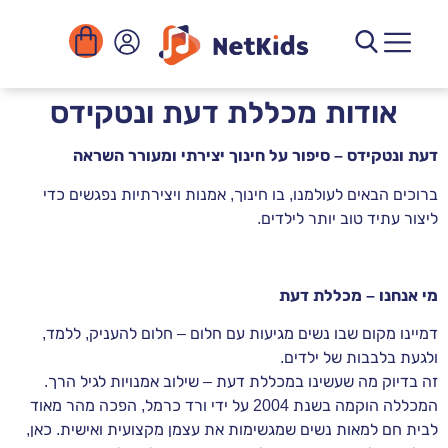
החשבון שלי
יצירת קשר
שירים להורדה
ארגונים ומוסדות
קורסים דיגיטליים
ספריית הפעילויות
אודות מכללת דעת ונטקידס
דעת ונטקידס – סיפור על חינוך יצירתי ומעורר השראה
ברוכים הבאים לעולמנו, בו חינוך, אמנות ויצירתיות נפגשים כדי
ליצור עתיד טוב יותר לילדים.
מי אנחנו – מכללת דעת
דמיינו מקום שבו נשים מגיעות עם חלום – חלום להעניק, ללמד,
ולגעת בלבבות של ילדים.
זה בדיוק מה שעשינו במכללת דעת – שילוב אמנויות לגיל הרך.
המכללה הוקמה בשנת 2004 על ידי ורד כרמל, הפכה מהר מאוד
לבית חם למאות נשים שמגשימות את עצמן מקצועית ואישית. כאן,