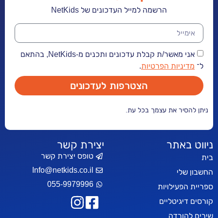
הרשמה למייל העדכונים של NetKids
אני מאשר/ת קבלת עדכונים ותכנים מ-NetKids, בהתאם
ל־
מדיניות הפרטיות
.
הצטרפות לעדכונים
ניתן להסיר את עצמך בכל עת.
ניווט באתר
יצירת קשר
טופס יצירת קשר
בית
Info@netkids.co.il
החשבון שלי
055-9979996
ספריית הפעילויות
קורסים דיגיטליים
שירים להורדה