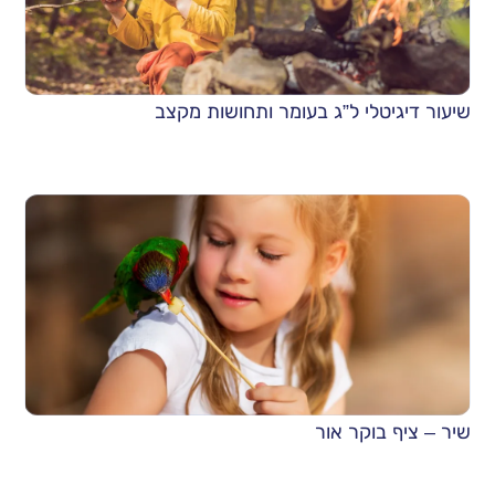
שיעור דיגיטלי ל”ג בעומר ותחושות מקצב
שיר – ציף בוקר אור