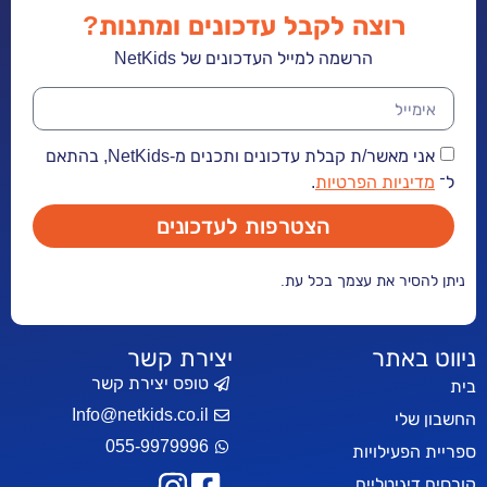
רוצה לקבל עדכונים ומתנות?
הרשמה למייל העדכונים של NetKids
אני מאשר/ת קבלת עדכונים ותכנים מ-NetKids, בהתאם
ל־
מדיניות הפרטיות
.
הצטרפות לעדכונים
ניתן להסיר את עצמך בכל עת.
ניווט באתר
יצירת קשר
טופס יצירת קשר
בית
Info@netkids.co.il
החשבון שלי
055-9979996
ספריית הפעילויות
קורסים דיגיטליים