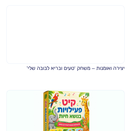
יצירה ואומנות – משחק ‘טעים ובריא לבובה שלי’