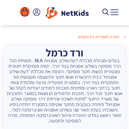
החשבון שלי
יצירת קשר
שירים להורדה
ארגונים ומוסדות
קורסים דיגיטליים
ספריית הפעילויות
< חזרה לספרייה הדיגיטלית
ורד כרמל
בעלים ומנהלת מכללת דעת-שילוב אמנויות M.A . מומחית לגיל
הרך מוסיקה בשילוב אמנויות בגיל הרך. יזמית מוסיקלית חינוכית
ומנטורית לנשות חינוך מוסיקלי. הקימה את מכללת ‘דעת-שילוב
אמנויות’ כבית להכשרת אנשי חינוך ולהעצמה מקצועית תוך
התמקדות בגיל הרך. במסגרת תפקידיה מרצה ומלמדת צוותי
חינוך ברחבי הארץ ומפתחת תוכניות לימודים ייעודיות לקהל של
אנשי חינוך לגיל הרך. תוכנית הלימודים הנמצאת במאגר התוכניות
של משרד החינוך “פיתוח חשיבה יצירתית דרך מוסיקה ושילוב
אמנויות” פותחה בעקבות מחקר שקיימה במסגרת התיזה.ניסיון
והשכלה: בעלת תואר שני בשילוב אומנויות אוניברסיטה לסלי.
תואר ראשון במדעי החברה וניהול האוניברסיטה הפתוחה, מורה
למוסיקה ולתנועה.