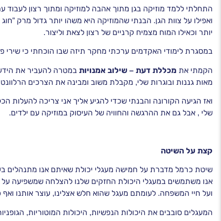
התחלתי ללמד מוזיקה בגן מתוך אהבה למוזיקה ומתוך רצון לעבוד ע
ואפילו על צוות הגן. הבנתי שהמוזיקה היא משהו יותר גדול מרק “חו
יותר וכאילו המוח מצמיח קרניים של רצון לצאת וליצור.
במסגרת לימודי האקדמים ערכתי מחקר תיזה שבו הוכחתי כי שירי פעי
הקמתי את
מכללת דעת – שילוב אמנויות
במטרה להעביר את הידע של
מאות גננות ובוגרות שלי, מקבלת משוב ומבינה את הצרכים הרלוונטיי
ואז הגיעה הקורונה והבנתי שכדי להגיע אליך אני צריכה להעלות הכ
שלי , אבל גם את ההרגשה והחוויה של העיסוק במוזיקה עם ילדים.
קצת על השיטה
שיטת כרמל מדברת על חמישה מעגלי יכולת שאיתם אנו מתנהלים בעו
אנו משתמשים במעגלי היכולת החזקים שלנו להצלחה שמשפיעה על כל ח
ועל חיי המשפחה. לעומתם מעגל שהוא חלש אצלינו, עוצר אותנו ואף פ
המעגלים סובבים את היכולות הנפשיות, היכולות המוטוריות, הגופניות