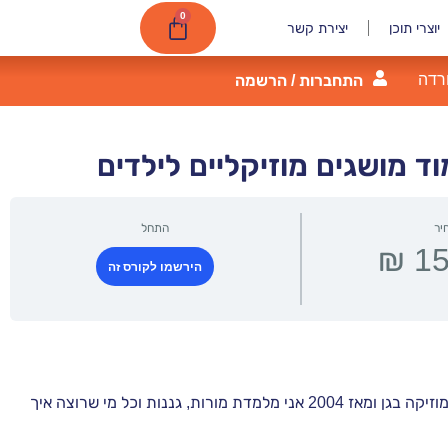
0
יוצרי תוכן
יצירת קשר
רדה
התחברות / הרשמה
ד מושגים מוזיקליים לילדים
יר
התחל
הירשמו לקורס זה
שמי ורד כרמל, אימא ל-4 וסבתא להמון נכדים. לימדתי מעל 30 שנה מוזיקה בגן ומאז 2004 אני מלמדת מורות, גננות וכל מי שרוצה איך