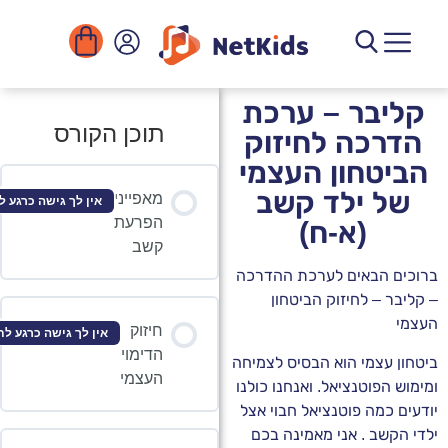
בון שלי
רת קשר
רים להורדה
ונים ומוסדות
רסים דיגיטליים
ריית הפעילויות
בר – ערכת
תוכן הקורס
כה לחיזוק
טחון העצמי
 ילד קשב
מאפייני
אין לך גישה כרגע לתוכן זה
הפרעת
(א-ח)
קשב
 הבאים לערכת ההדרכה
 – לחיזוק הביטחון
חיזוק
אין לך גישה כרגע לתוכן זה
הדימוי
עצמי הוא הבסיס לצמיחה
העצמי
הפוטנציאל. ואנחנו כולנו
כמה פוטנציאל חבוי אצל
שב . אני מאמינה בכם