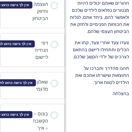
שאתם יכולים להיות
העצמה
אין לך גישה כרגע לתוכן זה
 נפלאים לילדים שלכם
וחיזוק
להם, ביחד אתם, לגלות
הביטחון
ות הפנימיים ולחזק את
 העצמי שלהם.
ד אחרי צעד, קחו את
דפי
אין לך גישה כרגע לתוכן זה
תתחילו ליישם בהתאם
הנחייה
של ילדי הקשב שלכם.
ליישום
הדרך ותברכו על
ת שישרתו אתכם ואת
שאלון
לטווח ארוך.
אין לך גישה כרגע לתוכן זה
מדגמי
ה
בונוס –
אין לך גישה כרגע לתוכן זה
הקשבה
– איך