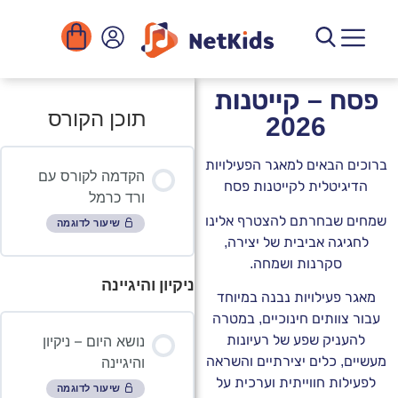
לי
קשר
 להורדה
ם ומוסדות
ם דיגיטליים
ת הפעילויות
– קייטנות
תוכן הקורס
2026
באים למאגר הפעילויות
הקדמה לקורס עם
טלית לקייטנות פסח
ורד כרמל
בחרתם להצטרף אלינו
שיעור לדוגמה
ה אביבית של יצירה,
קרנות ושמחה.
ניקיון והיגיינה
עילויות נבנה במיוחד
ותים חינוכיים, במטרה
נושא היום – ניקיון
יק שפע של רעיונות
והיגיינה
כלים יצירתיים והשראה
ת חווייתית וערכית על
שיעור לדוגמה