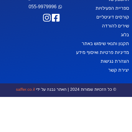
055-9979996
פעילויות
יגיטליים
ורדה
נאי שימוש באתר
פרטיות ואיסוף מידע
גישות
שר
 הזכויות שמורות 2024 | האתר נבנה על ידי
saffer.co.il