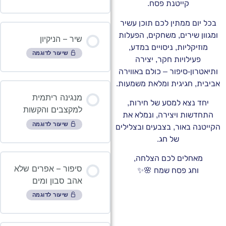
קייטנת פסח.
בכל יום ממתין לכם תו
ומגוון שירים, משחקים,
שיר – הניקיון
מוזיקליות, ניסויים 
שיעור לדוגמה
פעילויות חקר, יצ
ותיאטרון-סיפור – כולם
אביבית, חגיגית ומלאת
מנגינה ריתמית
יחד נצא למסע של ח
למקצבים והקשות
התחדשות ויצירה, ונ
שיעור לדוגמה
הקייטנה באור, בצבעים 
של חג.
מאחלים לכם הצל
סיפור – אפרים שלא
וחג פסח שמח 
אהב סבון ומים
שיעור לדוגמה