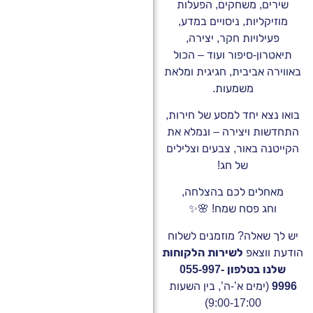
ים, משחקים, הפעלות
יקליות, ניסויים במדע,
עילויות חקר, יצירה,
רון-סיפור ועוד – הכול
ה אביבית, חגיגית ומלאת
משמעות.
נצא יחד למסע של חירות,
ות ויצירה – ונמלא את
נה באור, צבעים וצלילים
של חג!
חלים לכם בהצלחה,
חג פסח שמח! 🌸✨
 שאלה? מוזמנים לשלוח
ווצאפ
לשירות הלקוחות
שלנו בטלפון 055-997-
(ימים א’-ה’, בין השעות
9:00-17:00)