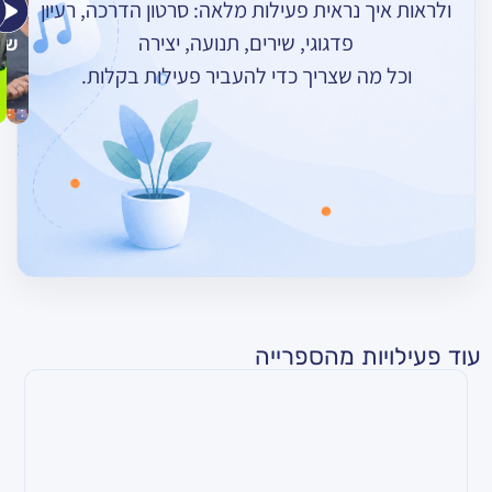
ך נראית פעילות מלאה: סרטון הדרכה, רעיון
אומרות
רוקד
–
פדגוגי, שירים, תנועה, יצירה
שלום
חורף
מה שצריך כדי להעביר פעילות בקלות.
ות מהספרייה