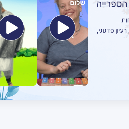
שלום
ות
עיון פדגוגי,