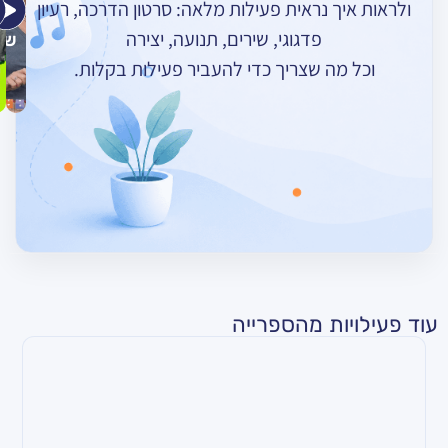
ך נראית פעילות מלאה: סרטון הדרכה, רעיון
אומרות
רוקד
–
פדגוגי, שירים, תנועה, יצירה
שלום
חורף
מה שצריך כדי להעביר פעילות בקלות.
ות מהספרייה