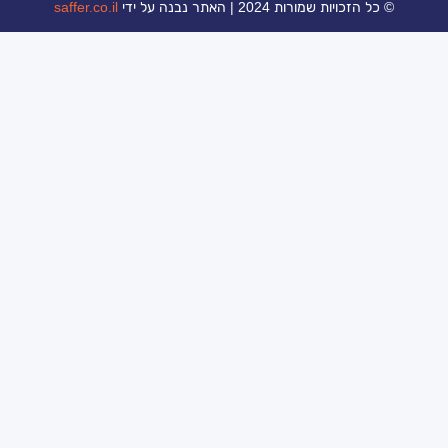
ת 2024 | האתר נבנה על ידי
saffer.co.il